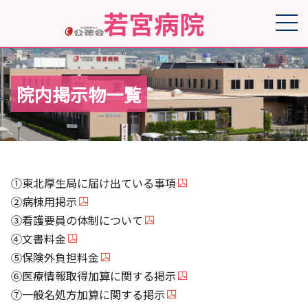
院内掲示物一覧
①東北厚生局に届け出ている事項
②病棟用掲示
③看護要員の体制について
④文書料金
⑤保険外負担料金
⑥医療情報取得加算に関する掲示
⑦一般名処方加算に関する掲示