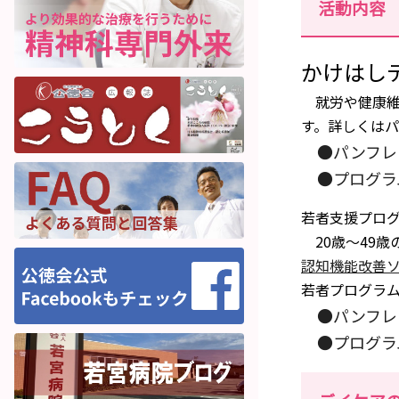
活動内容
かけはし
就労や健康維
す。詳しくは
●パンフレ
●プログラ
若者支援プログラ
20歳～49歳
認知機能改善
若者プログラ
●パンフレ
●プログラ