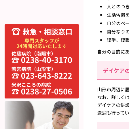
人とのつ
生活習慣
自分のペ
自分なり
復学、復
自分の目的に
デイケア
山形市周辺に
なお、詳しく
デイケアの併
送迎も行って