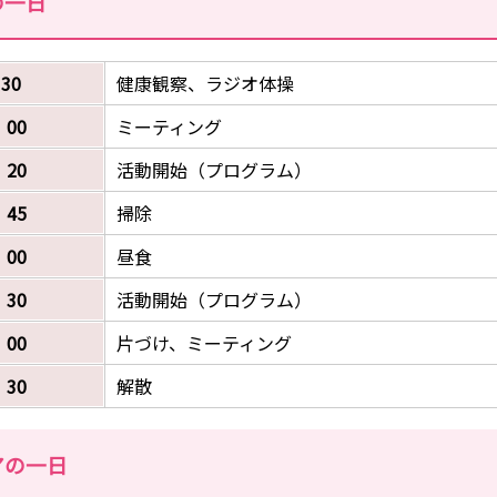
の一日
30
健康観察、ラジオ体操
：00
ミーティング
：20
活動開始（プログラム）
：45
掃除
：00
昼食
：30
活動開始（プログラム）
：00
片づけ、ミーティング
：30
解散
アの一日